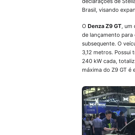
declarações de Stell
Brasil, visando expa
O
Denza Z9 GT
, um 
de lançamento para o
subsequente. O veíc
3,12 metros. Possui 
240 kW cada, totali
máxima do Z9 GT é el