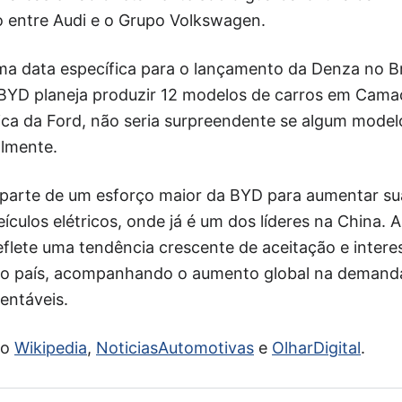
o entre Audi e o Grupo Volkswagen.
ma data específica para o lançamento da Denza no Br
BYD planeja produzir 12 modelos de carros em Camaç
brica da Ford, não seria surpreendente se algum mod
almente.
parte de um esforço maior da BYD para aumentar su
ículos elétricos, onde já é um dos líderes na China. 
eflete uma tendência crescente de aceitação e intere
s no país, acompanhando o aumento global na demand
entáveis.
do
Wikipedia
,
NoticiasAutomotivas
e
OlharDigital
.