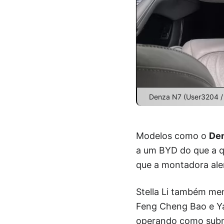
Denza N7 (User3204 /
Modelos como o
De
a um BYD do que a q
que a montadora ale
Stella Li também me
Feng Cheng Bao e Ya
operando como subma