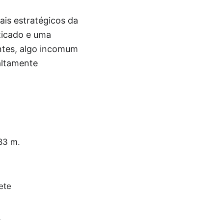
is estratégicos da
ticado e uma
entes, algo incomum
altamente
83 m.
ete