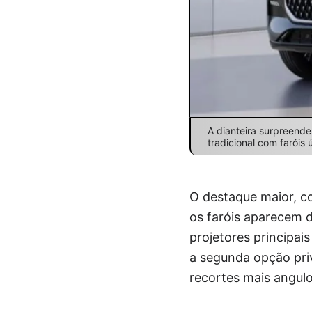
A dianteira surpreend
tradicional com faróis 
O destaque maior, co
os faróis aparecem d
projetores principa
a segunda opção priv
recortes mais angulo