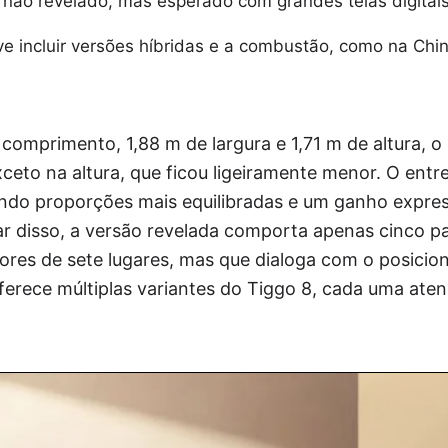
a não revelado, mas esperado com grandes telas digitais
e incluir versões híbridas e a combustão, como na Chin
comprimento, 1,88 m de largura e 1,71 m de altura, 
xceto na altura, que ficou ligeiramente menor. O ent
indo proporções mais equilibradas e um ganho expre
ar disso, a versão revelada comporta apenas cinco p
ores de sete lugares, mas que dialoga com o posic
ferece múltiplas variantes do Tiggo 8, cada uma ate