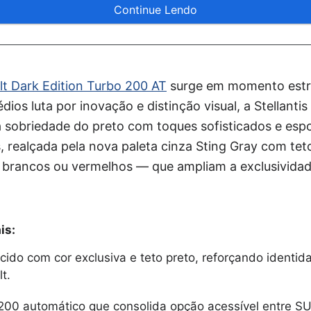
Continue Lendo
lt Dark Edition Turbo 200 AT
surge em momento estra
os luta por inovação e distinção visual, a Stellanti
 sobriedade do preto com toques sofisticados e espo
 realçada pela nova paleta cinza Sting Gray com teto
— brancos ou vermelhos — que ampliam a exclusividad
is:
cido com cor exclusiva e teto preto, reforçando identid
t.
200 automático que consolida opção acessível entre S