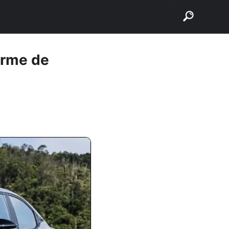
buscar
orme de