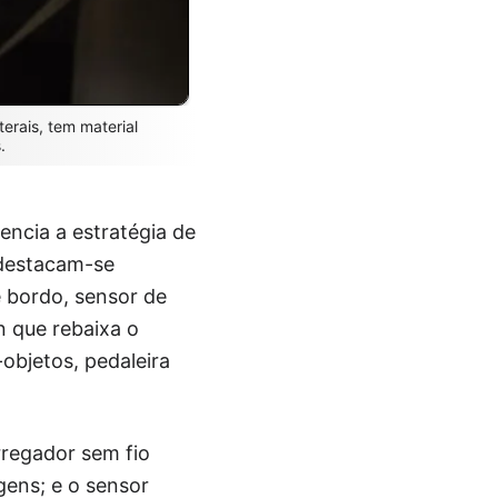
erais, tem material
.
encia a estratégia de
 destacam-se
e bordo, sensor de
n que rebaixa o
objetos, pedaleira
rregador sem fio
gens; e o sensor