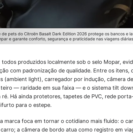
 de pets do Citroën Basalt Dark Edition 2026 protege os bancos e lat
limpar e garante conforto, segurança e praticidade nas viagens diárias
s, todos produzidos localmente sob o selo Mopar, evid
ação com padronização de qualidade. Entre os itens,
s (ambient light), carregador por indução, câmera d
eiro — raridade em sua faixa — e o sistema tilt dow
 ré. Há ainda protetores, tapetes de PVC, rede porta-
ifurto para o estepe.
a marca foca em tornar o cotidiano mais fluido: o ca
 carro; a câmera de bordo atua como registro em via