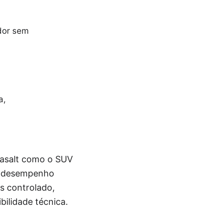
dor sem
a,
Basalt como o SUV
ga desempenho
s controlado,
bilidade técnica.