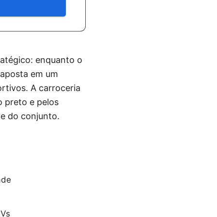
tégico: enquanto o
s aposta em um
rtivos. A carroceria
 preto e pelos
e do conjunto.
ade
UVs