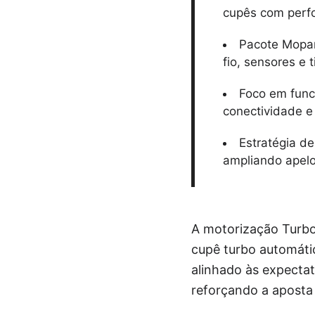
cupês com perf
Pacote Mopar
fio, sensores e t
Foco em funci
conectividade e
Estratégia d
ampliando apelo 
A motorização Turbo
cupê turbo automátic
alinhado às expectat
reforçando a aposta 