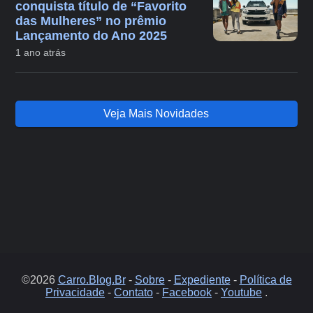
conquista título de “Favorito
das Mulheres” no prêmio
Lançamento do Ano 2025
1 ano atrás
Veja Mais Novidades
©2026
Carro.Blog.Br
-
Sobre
-
Expediente
-
Política de
Privacidade
-
Contato
-
Facebook
-
Youtube
.