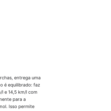
marchas, entrega uma
 é equilibrado: faz
/l e 14,5 km/l com
mente para a
ol. Isso permite