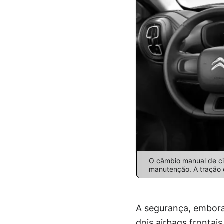
O câmbio manual de ci
manutenção. A tração d
A segurança, embora 
dois airbags frontais