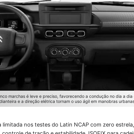
nco marchas é leve e preciso, favorecendo a condução no dia a dia
ianteira e a direção elétrica tornam o uso ágil em manobras urbanas
limitada nos testes do Latin NCAP com zero estrela, 
, controle de tração e estabilidade, ISOFIX para cadei