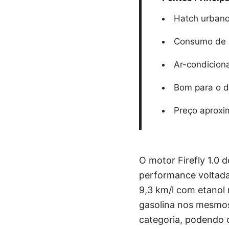
Hatch urbano 
Consumo de a
Ar-condiciona
Bom para o di
Preço aproxi
O motor Firefly 1.0 
performance voltada 
9,3 km/l com etanol 
gasolina nos mesmos
categoria, podendo 