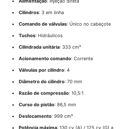
Alimentação
: Injeção direta
Cilindros
: 3 em linha
Comando de válvulas
: Único no cabeçote
Tuchos
: Hidráulicos
Cilindrada unitária
: 333 cm³
Acionamento comando
: Corrente
Válvulas por cilindro
: 4
Diâmetro do cilindro
: 70 mm
Razão de compressão
: 10,5:1
Curso do pistão
: 86,5 mm
Deslocamento
: 999 cm³
Potência máxima
: 130 cv (A) / 125 cv (G) a