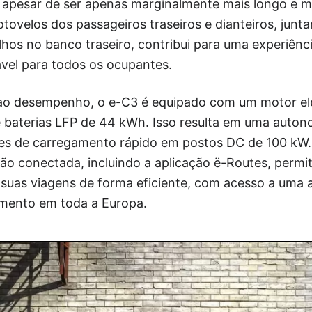
 apesar de ser apenas marginalmente mais longo e m
tovelos dos passageiros traseiros e dianteiros, jun
elhos no banco traseiro, contribui para uma experiên
ável para todos os ocupantes.
 ao desempenho, o e-C3 é equipado com um motor el
 baterias LFP de 44 kWh. Isso resulta em uma auto
 de carregamento rápido em postos DC de 100 kW. 
ão conectada, incluindo a aplicação ë-Routes, permi
 suas viagens de forma eficiente, com acesso a uma 
mento em toda a Europa.