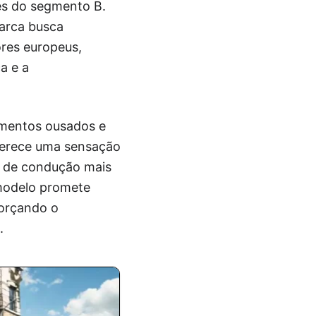
es do segmento B.
marca busca
res europeus,
a e a
ementos ousados e
oferece uma sensação
a de condução mais
 modelo promete
forçando o
.