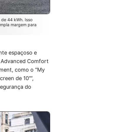
 de 44 kWh. Isso
 ampla margem para
nte espaçoso e
n Advanced Comfort
nment, como o “My
een de 10’’”,
 segurança do