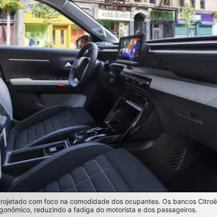
i projetado com foco na comodidade dos ocupantes. Os bancos Citr
gonômico, reduzindo a fadiga do motorista e dos passageiros.