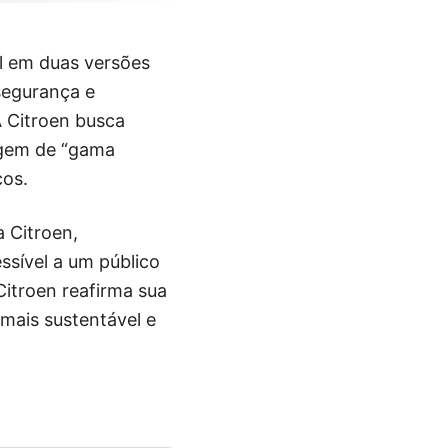
l em duas versões
segurança e
A Citroen busca
agem de “gama
ços.
 Citroen,
sível a um público
Citroen reafirma sua
 mais sustentável e