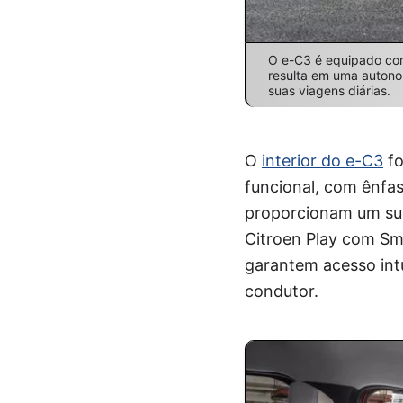
O e-C3 é equipado com
resulta em uma auton
suas viagens diárias.
O
interior do e-C3
fo
funcional, com ênf
proporcionam um sup
Citroen Play com Sma
garantem acesso intu
condutor.