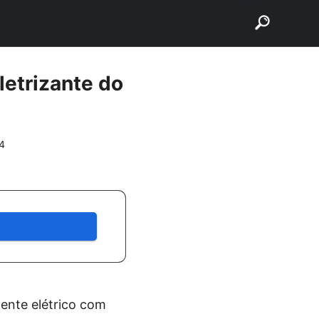
buscar
etrizante do
4
ente elétrico com