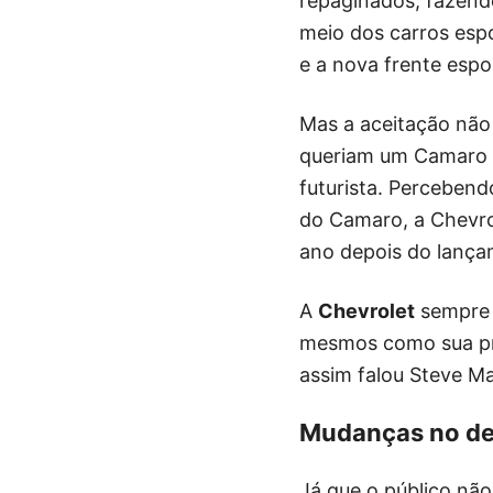
repaginados, fazend
meio dos carros espo
e a nova frente espo
Mas a aceitação não 
queriam um Camaro (p
futurista. Percebend
do Camaro, a Chevro
ano depois do lançam
A
Chevrolet
sempre 
mesmos como sua pri
assim falou Steve Ma
Mudanças no de
Já que o público nã