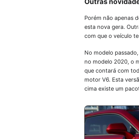
Outras novidad
Porém não apenas de 
esta nova gera. Out
com que o veículo te
No modelo passado, 
no modelo 2020, o m
que contará com tod
motor V6. Esta vers
cima existe um pacot