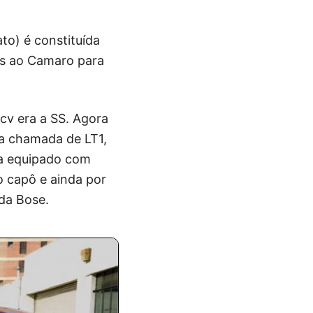
to) é constituída
as ao Camaro para
cv era a SS. Agora
a chamada de LT1,
ha equipado com
o capô e ainda por
da Bose.