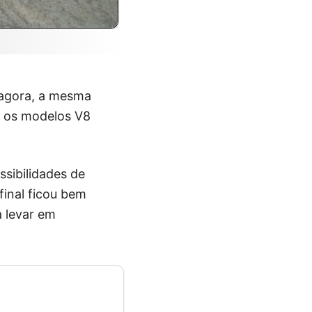
 agora, a mesma
a os modelos V8
sibilidades de
inal ficou bem
a levar em