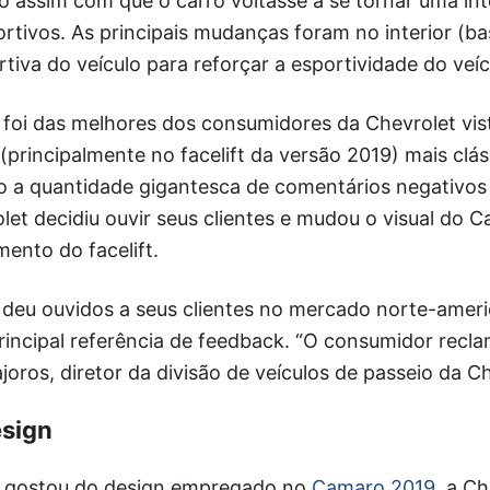
o assim com que o carro voltasse a se tornar uma in
rtivos. As principais mudanças foram no interior (b
rtiva do veículo para reforçar a esportividade do veíc
foi das melhores dos consumidores da Chevrolet vist
rincipalmente no facelift da versão 2019) mais clás
o a quantidade gigantesca de comentários negativos 
let decidiu ouvir seus clientes e mudou o visual do
ento do facelift.
deu ouvidos a seus clientes no mercado norte-amer
ncipal referência de feedback. “O consumidor recla
joros, diretor da divisão de veículos de passeio da Ch
sign
o gostou do design empregado no
Camaro 2019
, a C