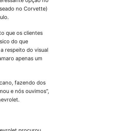
teressante opção no
aseado no Corvette)
ulo.
o que os clientes
sico do que
a respeito do visual
 Camaro apenas um
icano, fazendo dos
mou e nós ouvimos”,
evrolet.
hevrolet procurou