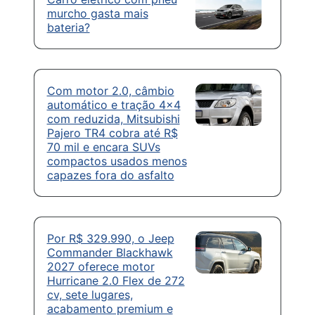
murcho gasta mais
bateria?
Com motor 2.0, câmbio
automático e tração 4×4
com reduzida, Mitsubishi
Pajero TR4 cobra até R$
70 mil e encara SUVs
compactos usados menos
capazes fora do asfalto
Por R$ 329.990, o Jeep
Commander Blackhawk
2027 oferece motor
Hurricane 2.0 Flex de 272
cv, sete lugares,
acabamento premium e