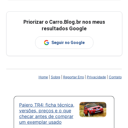
Priorizar o Carro.Blog.br nos meus
resultados Google
Seguir no Google
Home
|
Sobre
|
Reportar Erro
|
Privacidade
|
Contato
Pajero TR4: ficha técnica,
versões, preços e o que
checar antes de comprar
um exemplar usado