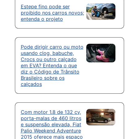
Estepe fino pode ser
proibido nos carros novos;
entenda o projeto
Pode dirigir carro ou moto
usando clog, babuche,
Crocs ou outro calçado
em EVA? Entenda o que
diz o Código de Trânsito
Brasileiro sobre os
calçados
Com motor 1.8 de 132 cv,
porta-malas de 460 litros
e suspensão elevada, Fiat
Palio Weekend Adventure
2015 oferece mais espaço