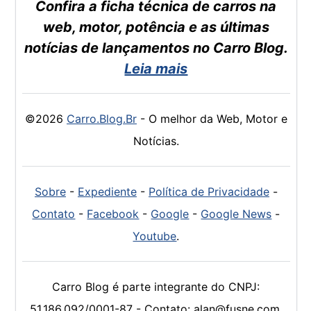
Confira a ficha técnica de carros na
web, motor, potência e as últimas
notícias de lançamentos no Carro Blog.
Leia mais
©2026
Carro.Blog.Br
- O melhor da Web, Motor e
Notícias.
Sobre
-
Expediente
-
Política de Privacidade
-
Contato
-
Facebook
-
Google
-
Google News
-
Youtube
.
Carro Blog é parte integrante do CNPJ:
51.186.092/0001-87 - Contato: alan@fusne.com.