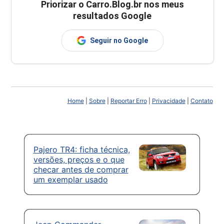
Priorizar o Carro.Blog.br nos meus
resultados Google
Seguir no Google
Home
|
Sobre
|
Reportar Erro
|
Privacidade
|
Contato
Pajero TR4: ficha técnica,
versões, preços e o que
checar antes de comprar
um exemplar usado