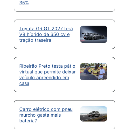
35%
Toyota GR GT 2027 terá
V8 híbrido de 650 cv e
tração traseira
Ribeirão Preto testa pátio
virtual que permite deixar
veículo apreendido em
casa
Carro elétrico com pneu
murcho gasta mais
bateria?