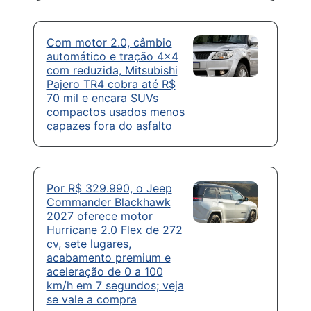
Com motor 2.0, câmbio
automático e tração 4×4
com reduzida, Mitsubishi
Pajero TR4 cobra até R$
70 mil e encara SUVs
compactos usados menos
capazes fora do asfalto
Por R$ 329.990, o Jeep
Commander Blackhawk
2027 oferece motor
Hurricane 2.0 Flex de 272
cv, sete lugares,
acabamento premium e
aceleração de 0 a 100
km/h em 7 segundos; veja
se vale a compra