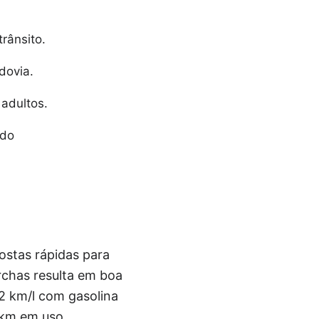
rânsito.
dovia.
 adultos.
 do
ostas rápidas para
chas resulta em boa
,2 km/l com gasolina
 km em uso