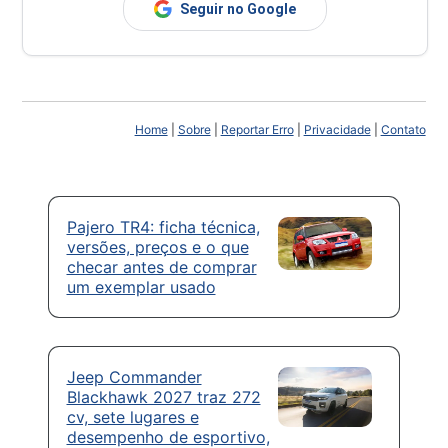
Seguir no Google
Home
|
Sobre
|
Reportar Erro
|
Privacidade
|
Contato
Pajero TR4: ficha técnica,
versões, preços e o que
checar antes de comprar
um exemplar usado
Jeep Commander
Blackhawk 2027 traz 272
cv, sete lugares e
desempenho de esportivo,