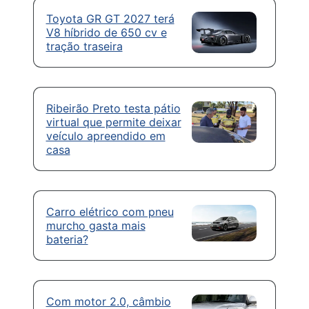
Toyota GR GT 2027 terá
V8 híbrido de 650 cv e
tração traseira
Ribeirão Preto testa pátio
virtual que permite deixar
veículo apreendido em
casa
Carro elétrico com pneu
murcho gasta mais
bateria?
Com motor 2.0, câmbio