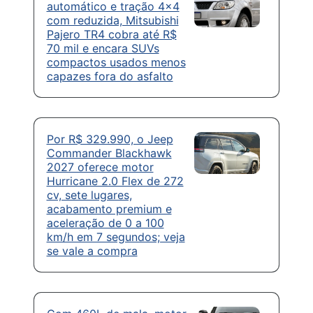
automático e tração 4×4
com reduzida, Mitsubishi
Pajero TR4 cobra até R$
70 mil e encara SUVs
compactos usados menos
capazes fora do asfalto
Por R$ 329.990, o Jeep
Commander Blackhawk
2027 oferece motor
Hurricane 2.0 Flex de 272
cv, sete lugares,
acabamento premium e
aceleração de 0 a 100
km/h em 7 segundos; veja
se vale a compra