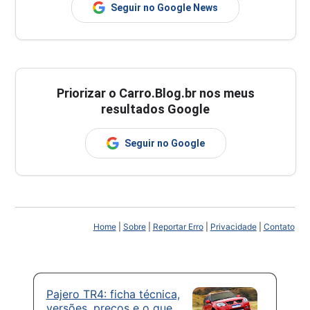
Seguir no Google News
Priorizar o Carro.Blog.br nos meus
resultados Google
Seguir no Google
Home
|
Sobre
|
Reportar Erro
|
Privacidade
|
Contato
Pajero TR4: ficha técnica,
versões, preços e o que