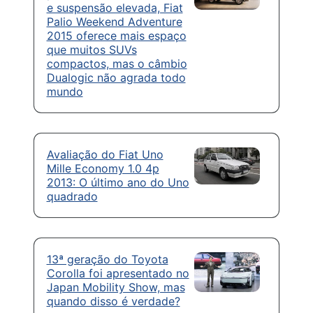
e suspensão elevada, Fiat
Palio Weekend Adventure
2015 oferece mais espaço
que muitos SUVs
compactos, mas o câmbio
Dualogic não agrada todo
mundo
Avaliação do Fiat Uno
Mille Economy 1.0 4p
2013: O último ano do Uno
quadrado
13ª geração do Toyota
Corolla foi apresentado no
Japan Mobility Show, mas
quando disso é verdade?