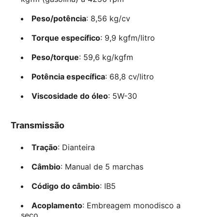
Peso/potência
: 8,56 kg/cv
Torque específico
: 9,9 kgfm/litro
Peso/torque
: 59,6 kg/kgfm
Potência específica
: 68,8 cv/litro
Viscosidade do óleo
: 5W-30
Transmissão
Tração
: Dianteira
Câmbio
: Manual de 5 marchas
Código do câmbio
: IB5
Acoplamento
: Embreagem monodisco a
seco