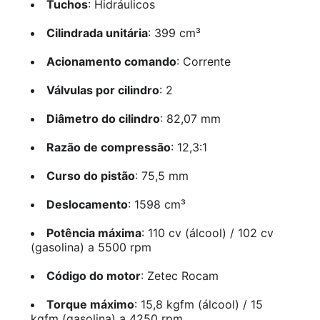
Tuchos
: Hidráulicos
Cilindrada unitária
: 399 cm³
Acionamento comando
: Corrente
Válvulas por cilindro
: 2
Diâmetro do cilindro
: 82,07 mm
Razão de compressão
: 12,3:1
Curso do pistão
: 75,5 mm
Deslocamento
: 1598 cm³
Potência máxima
: 110 cv (álcool) / 102 cv
(gasolina) a 5500 rpm
Código do motor
: Zetec Rocam
Torque máximo
: 15,8 kgfm (álcool) / 15
kgfm (gasolina) a 4250 rpm