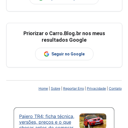
Priorizar o Carro.Blog.br nos meus
resultados Google
Seguir no Google
Home
|
Sobre
|
Reportar Erro
|
Privacidade
|
Contato
Pajero TR4: ficha técnica,
versões, preços e o que
checar antes de comprar