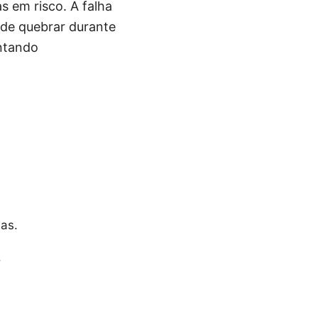
 em risco. A falha
ode quebrar durante
ntando
ias.
.