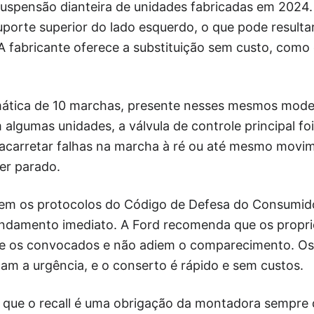
a suspensão dianteira de unidades fabricadas em 2024.
uporte superior do lado esquerdo, o que pode result
 A fabricante oferece a substituição sem custo, como
mática de 10 marchas, presente nesses mesmos mod
 algumas unidades, a válvula de controle principal fo
e acarretar falhas na marcha à ré ou até mesmo movi
er parado.
uem os protocolos do Código de Defesa do Consumid
endamento imediato. A Ford recomenda que os proprie
tre os convocados e não adiem o comparecimento. Os 
cam a urgência, e o conserto é rápido e sem custos.
ar que o recall é uma obrigação da montadora sempre