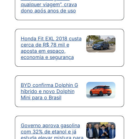
qualquer viagem”, crava
dono após anos de uso
Honda Fit EXL 2018 custa
cerca de R$ 78 mil e
aposta em espaço,
economia e segurança
BYD confirma Dolphin G
híbrido e novo Dolphin
Mini para o Brasil
Governo aprova gasolina
com 32% de etanol e já
estuda elevar mistura para