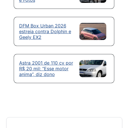
DFM Box Urban 2026
estreia contra Dolphin e
Geely EX2
Astra 2001 de 110 cv por
R$ 20 mil: “Esse motor
anima”, diz dono