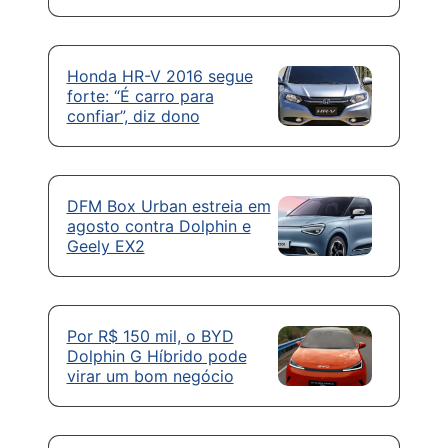
Honda HR-V 2016 segue
forte: “É carro para
confiar”, diz dono
DFM Box Urban estreia em
agosto contra Dolphin e
Geely EX2
Por R$ 150 mil, o BYD
Dolphin G Híbrido pode
virar um bom negócio