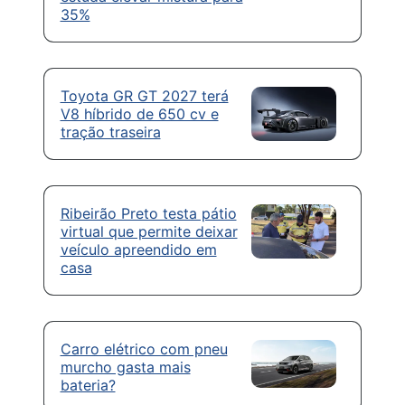
35%
Toyota GR GT 2027 terá
V8 híbrido de 650 cv e
tração traseira
Ribeirão Preto testa pátio
virtual que permite deixar
veículo apreendido em
casa
Carro elétrico com pneu
murcho gasta mais
bateria?