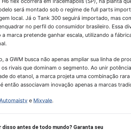
H6 flex ocorrerá em Iracemápolis (SP), na planta qu
lo será montado sob o regime de full parts impor
em local. Já o Tank 300 seguirá importado, mas co
enquadrar no perfil do consumidor brasileiro. Essa di
 a marca pretende ganhar escala, utilizando a fábric
al.
, a GWM busca não apenas ampliar sua linha de pr
 os rivais que dominam o segmento. Ao unir potência
dade do etanol, a marca projeta uma combinação rara 
é então associavam inovação apenas a marcas tradic
Automaistv
e
Mixvale
.
r disso antes de todo mundo? Garanta seu