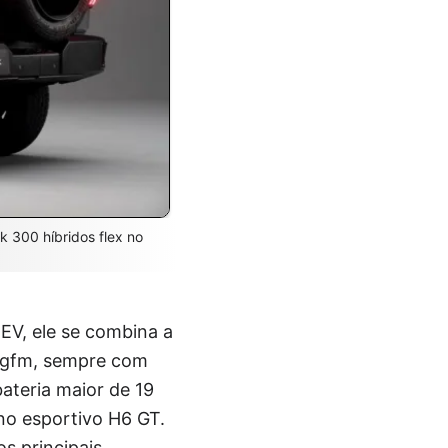
 300 híbridos flex no
HEV, ele se combina a
 kgfm, sempre com
teria maior de 19
no esportivo H6 GT.
s principais