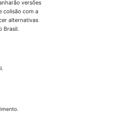
ganharão versões
de colisão com a
cer alternativas
 Brasil.
l.
vimento.