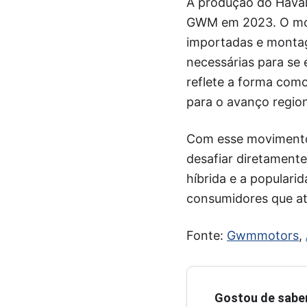
A produção do Haval 
GWM em 2023. O mode
importadas e montag
necessárias para se 
reflete a forma como
para o avanço region
Com esse movimento
desafiar diretamente
híbrida e a populari
consumidores que at
Fonte:
Gwmmotors
,
Gostou de sabe