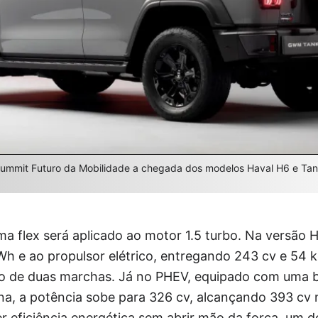
Summit Futuro da Mobilidade a chegada dos modelos Haval H6 e Tank
ma flex será aplicado ao motor 1.5 turbo. Na versão 
kWh e ao propulsor elétrico, entregando 243 cv e 54
 de duas marchas. Já no PHEV, equipado com uma ba
na, a potência sobe para 326 cv, alcançando 393 cv 
r eficiência energética sem abrir mão da força, um do