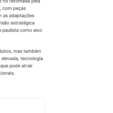
e foi retomada pela
t, com peças
m as adaptações
visão estratégica
a paulista como eixo
odutos, mas também
 elevada, tecnologia
que pode atrair
ionais.