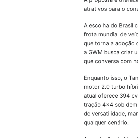
atrativos para o cons
A escolha do Brasil 
frota mundial de veíc
que torna a adoção 
a GWM busca criar um
que conversa com háb
Enquanto isso, o Ta
motor 2.0 turbo híb
atual oferece 394 c
tração 4×4 sob deman
de versatilidade, ma
qualquer cenário.