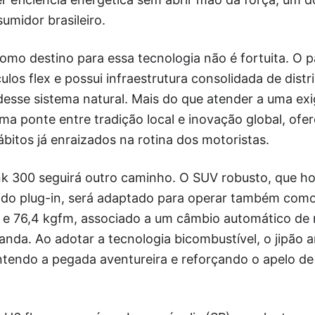
umidor brasileiro.
como destino para essa tecnologia não é fortuita. O p
ulos flex e possui infraestrutura consolidada de distr
desse sistema natural. Mais do que atender a uma ex
a ponte entre tradição local e inovação global, ofe
itos já enraizados na rotina dos motoristas.
nk 300 seguirá outro caminho. O SUV robusto, que ho
rido plug-in, será adaptado para operar também como
v e 76,4 kgfm, associado a um câmbio automático de
da. Ao adotar a tecnologia bicombustível, o jipão 
ntendo a pegada aventureira e reforçando o apelo de