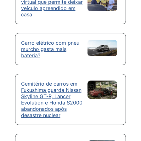
virtual que permite deixar
veículo apreendido em
casa
Carro elétrico com pneu
murcho gasta mais
bateria?
Cemitério de carros em
Fukushima guarda Nissan
Skyline GT-R, Lancer
Evolution e Honda S2000
abandonados após
desastre nuclear