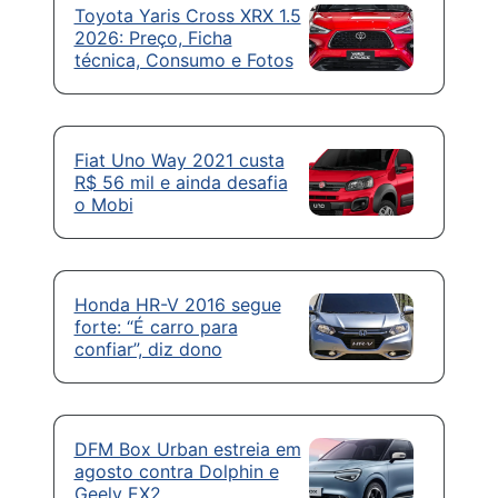
Toyota Yaris Cross XRX 1.5
2026: Preço, Ficha
técnica, Consumo e Fotos
Fiat Uno Way 2021 custa
R$ 56 mil e ainda desafia
o Mobi
Honda HR-V 2016 segue
forte: “É carro para
confiar”, diz dono
DFM Box Urban estreia em
agosto contra Dolphin e
Geely EX2