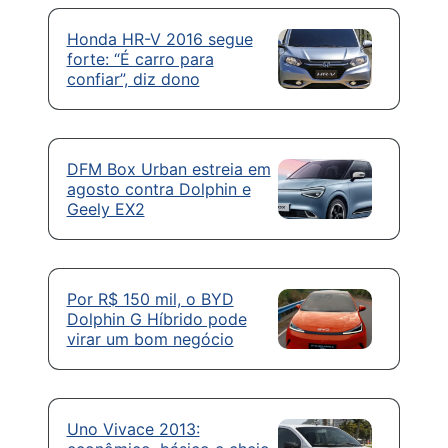
Honda HR-V 2016 segue
forte: “É carro para
confiar”, diz dono
DFM Box Urban estreia em
agosto contra Dolphin e
Geely EX2
Por R$ 150 mil, o BYD
Dolphin G Híbrido pode
virar um bom negócio
Uno Vivace 2013: