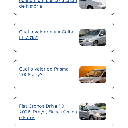
econômico, básico e cheio
de história
Qual o valor de um Celta
LT 2015?
Qual o valor do Prisma
2008 Joy?
Fiat Cronos Drive 1.0
2026: Preço, Ficha técnica
e Fotos