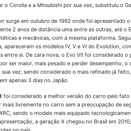
r o Corolla e a Mitsubishi por sua vez, substituiu o G
tion surge em outubro de 1992 onde foi apresentado 
te 2 anos de distância uma entre as outras, até o E
éticas e mecânicas, com a mesma plataforma. Segui
, apareceram os modelos IV, V e VI do Evolution, 
s entre si. De cara nova, o Evo VII foi considerado o 
, por ser maior, mais pesado e perder desempenho, o
or sua vez, sendo considerado o mais refinado já feit
 em apenas 3 dias no Japão.
X
foi considerado a melhor versão do carro pelo fato 
r mais livremente no carro sem a preocupação de seg
WRC, sendo o modelo mais equipado tecnologicamen
apresentação, a geração X chegou no Brasil em 2010
ndas no país.