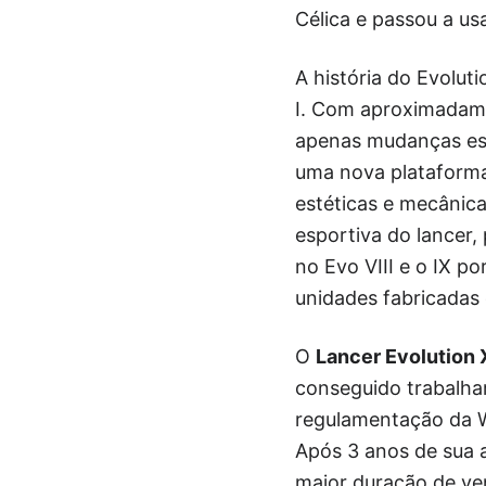
Célica e passou a usa
A história do Evolu
I. Com aproximadamen
apenas mudanças est
uma nova plataforma
estéticas e mecânica
esportiva do lancer
no Evo VIII e o IX p
unidades fabricadas
O
Lancer Evolution 
conseguido trabalha
regulamentação da 
Após 3 anos de sua 
maior duração de ve