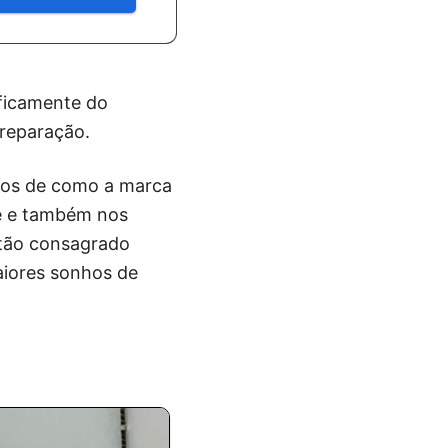
ificamente do
preparação.
rmos de como a marca
ye e também nos
 tão consagrado
aiores sonhos de