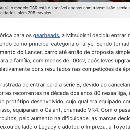
asil, o modelo GSR está disponível apenas com transmissão semiau
cidades, além 295 cavalos.
órica para os
gearheads
, a Mitsubishi decidiu entra
endo como principal categoria o rallye. Sendo tomad
ento do Lancer, carro até então de proposta simpl
ara a família, com menos de 100cv, após leves upgr
elativamente bons resultados nas competições da ép
rustrada de entrar para a série B, devido ao cancel
tes recorrentes na década dos anos 80 nessa liga, a
 do protótipo desenvolvido, cujo qual era equipado c
ra isso, equiparam o Galant, chamado VR4. Com o pas
rcuitos, pelo aumento na dificuldade, as marcas deci
eixou de lado o Legacy e adotou o Impreza, a Toyota