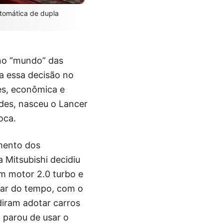
tomática de dupla
r no “mundo” das
a essa decisão no
es, econômica e
ades, nasceu o Lancer
oca.
amento dos
 Mitsubishi decidiu
om motor 2.0 turbo e
sar do tempo, com o
diram adotar carros
 parou de usar o