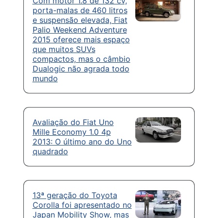
Com motor 1.8 de 132 cv,
porta-malas de 460 litros
e suspensão elevada, Fiat
Palio Weekend Adventure
2015 oferece mais espaço
que muitos SUVs
compactos, mas o câmbio
Dualogic não agrada todo
mundo
Avaliação do Fiat Uno
Mille Economy 1.0 4p
2013: O último ano do Uno
quadrado
13ª geração do Toyota
Corolla foi apresentado no
Japan Mobility Show, mas