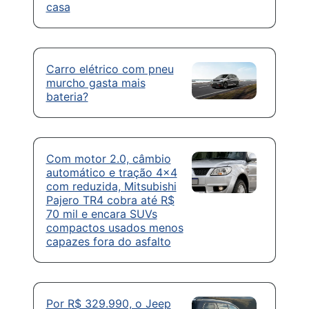
casa
Carro elétrico com pneu
murcho gasta mais
bateria?
Com motor 2.0, câmbio
automático e tração 4×4
com reduzida, Mitsubishi
Pajero TR4 cobra até R$
70 mil e encara SUVs
compactos usados menos
capazes fora do asfalto
Por R$ 329.990, o Jeep