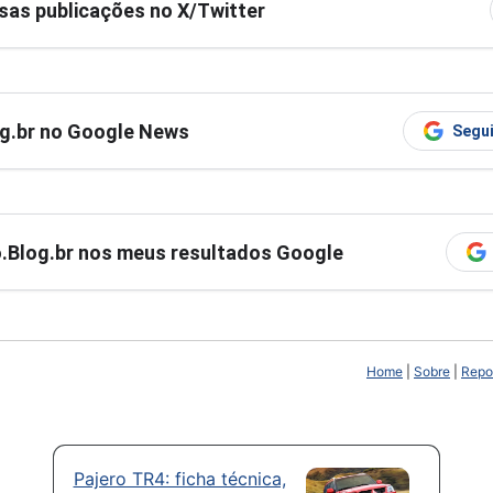
as publicações no X/Twitter
og.br no Google News
Segui
ro.Blog.br nos meus resultados Google
Home
|
Sobre
|
Repor
Pajero TR4: ficha técnica,