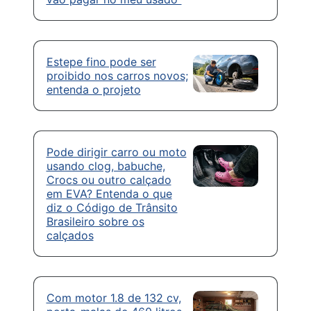
Estepe fino pode ser
proibido nos carros novos;
entenda o projeto
Pode dirigir carro ou moto
usando clog, babuche,
Crocs ou outro calçado
em EVA? Entenda o que
diz o Código de Trânsito
Brasileiro sobre os
calçados
Com motor 1.8 de 132 cv,