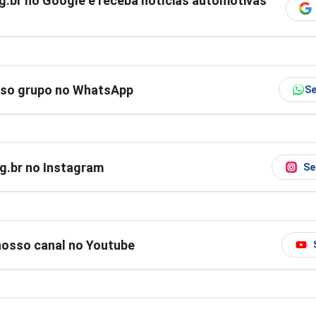
g.br
no Google e receba notícias automotivas
sso grupo no WhatsApp
Se
og.br no Instagram
Se
nosso canal no Youtube