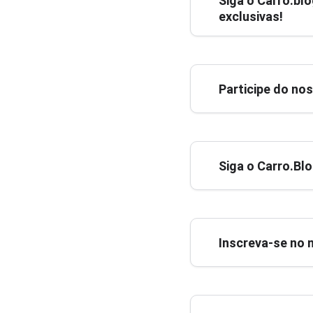
Siga o
Carro.blo
exclusivas!
Participe do no
Siga o Carro.Bl
Inscreva-se no 