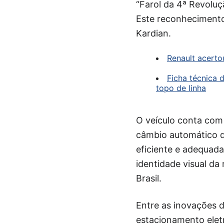
“Farol da 4ª Revoluç
Este reconhecimento 
Kardian.
Renault acert
Ficha técnica 
topo de linha
O veículo conta com
câmbio automático 
eficiente e adequad
identidade visual d
Brasil.
Entre as inovações d
estacionamento eletr