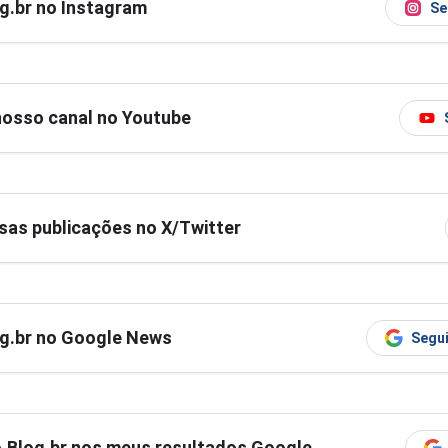
og.br no Instagram
Se
nosso canal no Youtube
as publicações no X/Twitter
og.br no Google News
Segui
ro.Blog.br nos meus resultados Google