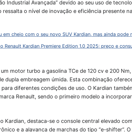
ão Industrial Avançada” devido ao seu uso de tecnolog
ressalta o nível de inovação e eficiência presente 
ou em cheio com o seu novo SUV Kardian, mas ainda pode 
do Renault Kardian Premiere Edition 1.0 2025: preço e con
 um motor turbo a gasolina TCe de 120 cv e 200 N
de dupla embreagem úmida. Esta combinação ofere
a para diferentes condições de uso. O Kardian també
a marca Renault, sendo o primeiro modelo a incorpor
o Kardian, destaca-se o console central elevado com
ônico e a alavanca de marchas do tipo “e-shifter”. O