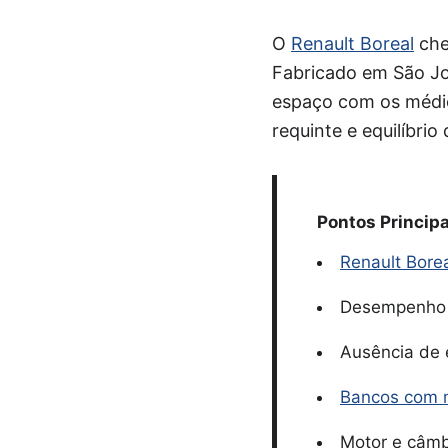
O
Renault Boreal
che
Fabricado em São Jos
espaço com os médio
requinte e equilíbri
Pontos Principa
Renault Borea
Desempenho r
Ausência de e
Bancos com 
Motor e câmb