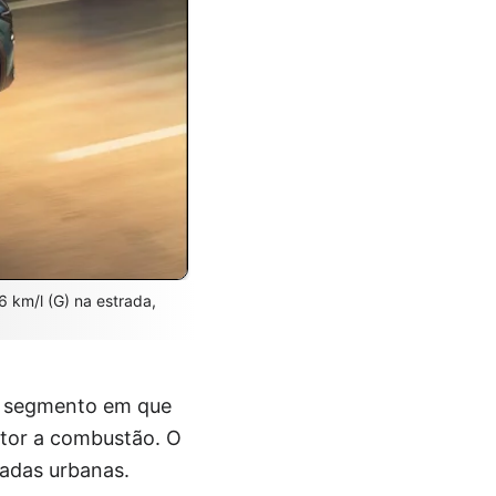
6 km/l (G) na estrada,
um segmento em que
otor a combustão. O
madas urbanas.