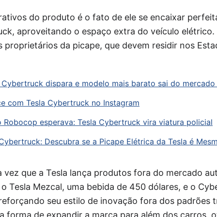
rativos do produto é o fato de ele se encaixar perfe
uck, aproveitando o espaço extra do veículo elétrico.
s proprietários da picape, que devem residir nos Est
a Cybertruck dispara e modelo mais barato sai do mercad
e com Tesla Cybertruck no Instagram
 Robocop esperava: Tesla Cybertruck vira viatura policial
Cybertruck: Descubra se a Picape Elétrica da Tesla é Mesm
a vez que a Tesla lança produtos fora do mercado au
o Tesla Mezcal, uma bebida de 450 dólares, e o Cybe
 reforçando seu estilo de inovação fora dos padrões t
 forma de expandir a marca para além dos carros, 