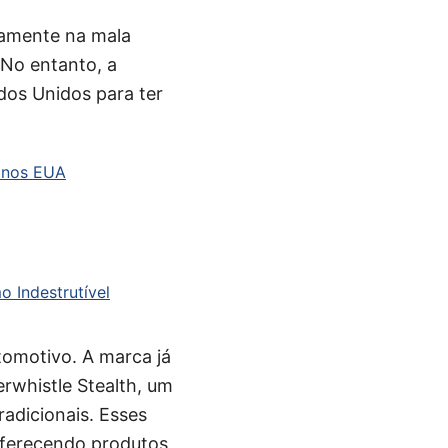
itamente na mala
 No entanto, a
ados Unidos para ter
o nos EUA
o Indestrutível
tomotivo. A marca já
rwhistle Stealth, um
radicionais. Esses
oferecendo produtos