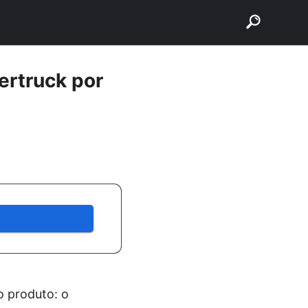
buscar
ertruck por
o produto: o