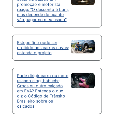
promoção e motorista
reage: “O desconto é bom,
mas depende de quanto
vão pagar no meu usado”
Estepe fino pode ser
proibido nos carros novos;
entenda o projeto
Pode dirigir carro ou moto
usando clog, babuche,
Crocs ou outro calçado
em EVA? Entenda o que
diz o Código de Trânsito
Brasileiro sobre os
calçados