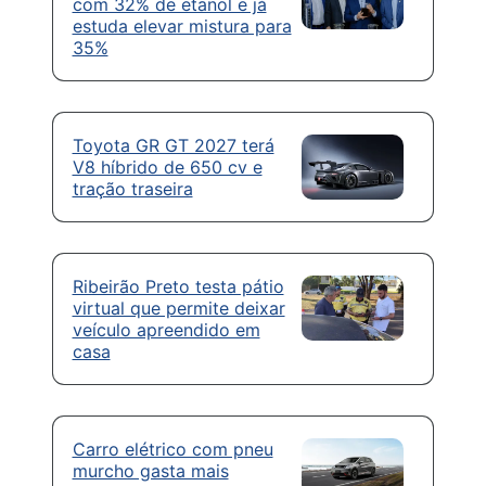
com 32% de etanol e já
estuda elevar mistura para
35%
Toyota GR GT 2027 terá
V8 híbrido de 650 cv e
tração traseira
Ribeirão Preto testa pátio
virtual que permite deixar
veículo apreendido em
casa
Carro elétrico com pneu
murcho gasta mais