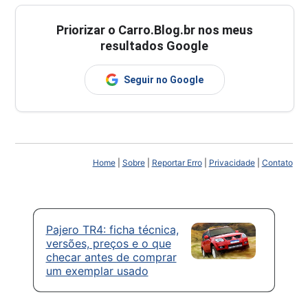
Priorizar o Carro.Blog.br nos meus
resultados Google
Seguir no Google
Home
|
Sobre
|
Reportar Erro
|
Privacidade
|
Contato
Pajero TR4: ficha técnica,
versões, preços e o que
checar antes de comprar
um exemplar usado