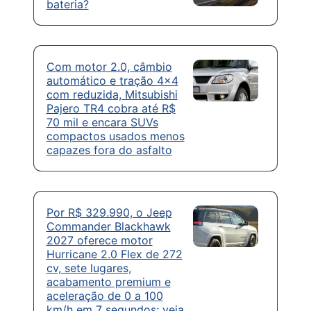
bateria?
Com motor 2.0, câmbio
automático e tração 4×4
com reduzida, Mitsubishi
Pajero TR4 cobra até R$
70 mil e encara SUVs
compactos usados menos
capazes fora do asfalto
Por R$ 329.990, o Jeep
Commander Blackhawk
2027 oferece motor
Hurricane 2.0 Flex de 272
cv, sete lugares,
acabamento premium e
aceleração de 0 a 100
km/h em 7 segundos; veja