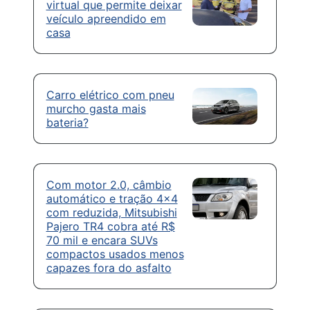
virtual que permite deixar
veículo apreendido em
casa
Carro elétrico com pneu
murcho gasta mais
bateria?
Com motor 2.0, câmbio
automático e tração 4×4
com reduzida, Mitsubishi
Pajero TR4 cobra até R$
70 mil e encara SUVs
compactos usados menos
capazes fora do asfalto