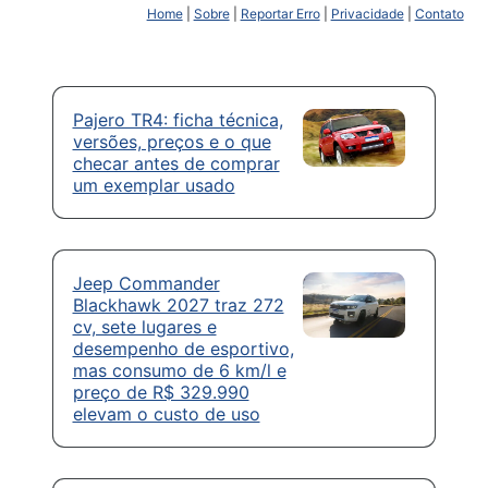
Home
|
Sobre
|
Reportar Erro
|
Privacidade
|
Contato
Pajero TR4: ficha técnica,
versões, preços e o que
checar antes de comprar
um exemplar usado
Jeep Commander
Blackhawk 2027 traz 272
cv, sete lugares e
desempenho de esportivo,
mas consumo de 6 km/l e
preço de R$ 329.990
elevam o custo de uso