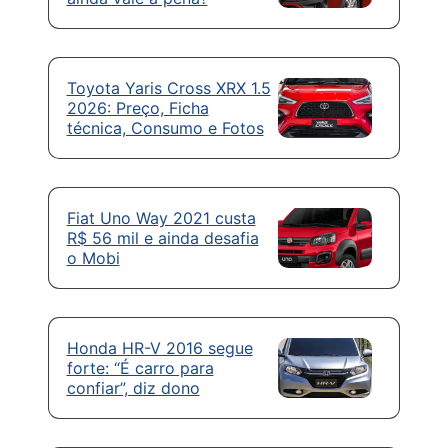
Toyota Yaris Cross XRX 1.5
2026: Preço, Ficha
técnica, Consumo e Fotos
Fiat Uno Way 2021 custa
R$ 56 mil e ainda desafia
o Mobi
Honda HR-V 2016 segue
forte: “É carro para
confiar”, diz dono