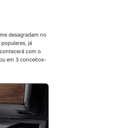
e me desagradam no
populares, já
acontecerá com o
rou em 3 conceitos-