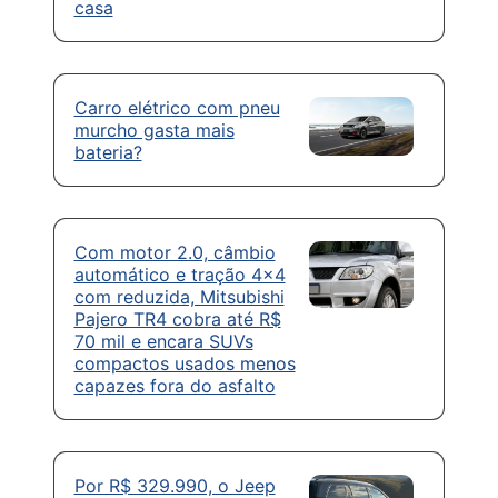
casa
Carro elétrico com pneu
murcho gasta mais
bateria?
Com motor 2.0, câmbio
automático e tração 4×4
com reduzida, Mitsubishi
Pajero TR4 cobra até R$
70 mil e encara SUVs
compactos usados menos
capazes fora do asfalto
Por R$ 329.990, o Jeep