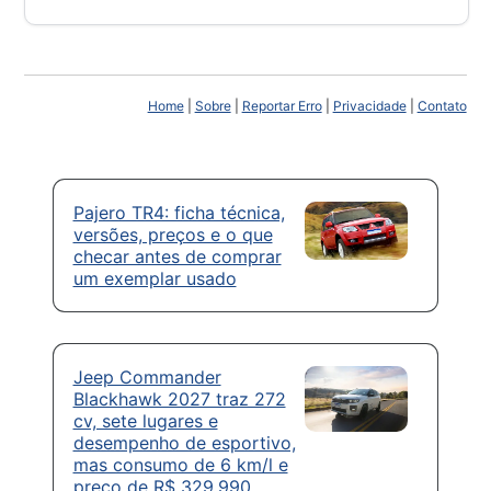
Home
|
Sobre
|
Reportar Erro
|
Privacidade
|
Contato
Pajero TR4: ficha técnica,
versões, preços e o que
checar antes de comprar
um exemplar usado
Jeep Commander
Blackhawk 2027 traz 272
cv, sete lugares e
desempenho de esportivo,
mas consumo de 6 km/l e
preço de R$ 329.990