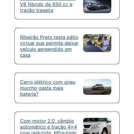
V8 híbrido de 650 cv e
tração traseira
Ribeirão Preto testa pátio
virtual que permite deixar
veículo apreendido em
casa
Carro elétrico com pneu
murcho gasta mais
bateria?
Com motor 2.0, câmbio
automático e tração 4×4
com reduzida, Mitsubishi