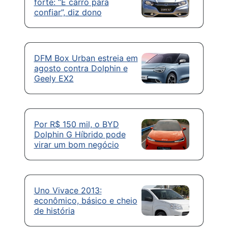
forte: “É carro para
confiar”, diz dono
DFM Box Urban estreia em
agosto contra Dolphin e
Geely EX2
Por R$ 150 mil, o BYD
Dolphin G Híbrido pode
virar um bom negócio
Uno Vivace 2013:
econômico, básico e cheio
de história