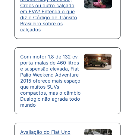
Crocs ou outro calçado
em EVA? Entenda o que
diz o Código de Trânsito
Brasileiro sobre os
calçados
Com motor 1.8 de 132 cv,
porta-malas de 460 litros
e suspensão elevada, Fiat
Palio Weekend Adventure
2015 oferece mais espaço
que muitos SUVs
compactos, mas o câmbio
Dualogic não agrada todo
mundo
Avaliação do Fiat Uno