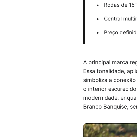
Rodas de 15”
Central multi
Preço defini
A principal marca r
Essa tonalidade, apl
simboliza a conexão 
o interior escurecid
modernidade, enquan
Branco Banquise, se