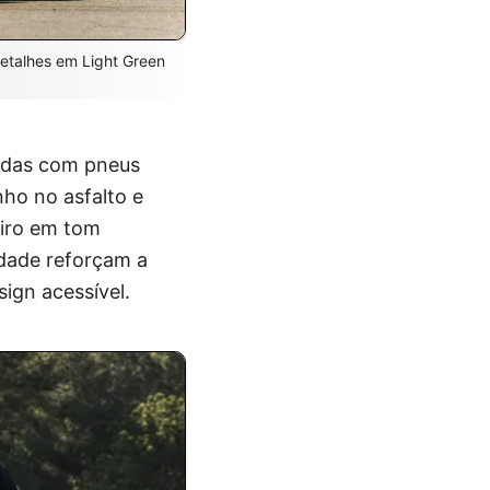
detalhes em Light Green
çadas com pneus
nho no asfalto e
eiro em tom
idade reforçam a
ign acessível.