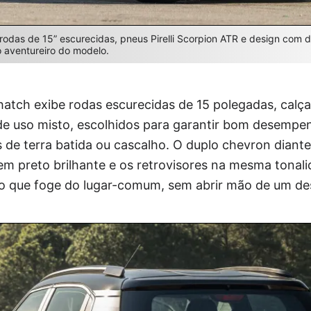
odas de 15” escurecidas, pneus Pirelli Scorpion ATR e design com 
o aventureiro do modelo.
 hatch exibe rodas escurecidas de 15 polegadas, cal
 de uso misto, escolhidos para garantir bom desempe
de terra batida ou cascalho. O duplo chevron diant
em preto brilhante e os retrovisores na mesma tonal
o que foge do lugar-comum, sem abrir mão de um des