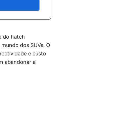
a do hatch
o mundo dos SUVs. O
nectividade e custo
em abandonar a
.