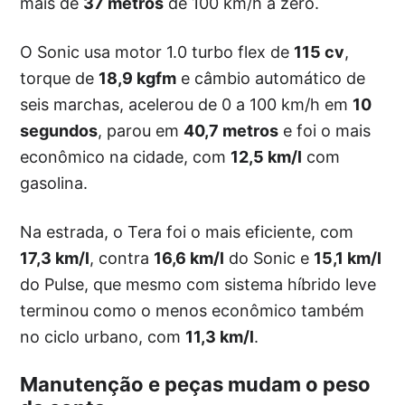
mais de
37 metros
de 100 km/h a zero.
O Sonic usa motor 1.0 turbo flex de
115 cv
,
torque de
18,9 kgfm
e câmbio automático de
seis marchas, acelerou de 0 a 100 km/h em
10
segundos
, parou em
40,7 metros
e foi o mais
econômico na cidade, com
12,5 km/l
com
gasolina.
Na estrada, o Tera foi o mais eficiente, com
17,3 km/l
, contra
16,6 km/l
do Sonic e
15,1 km/l
do Pulse, que mesmo com sistema híbrido leve
terminou como o menos econômico também
no ciclo urbano, com
11,3 km/l
.
Manutenção e peças mudam o peso