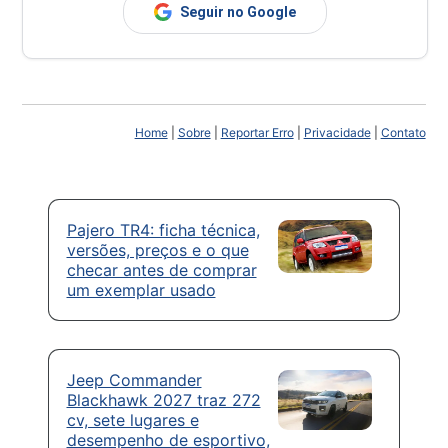
Seguir no Google
Home
|
Sobre
|
Reportar Erro
|
Privacidade
|
Contato
Pajero TR4: ficha técnica,
versões, preços e o que
checar antes de comprar
um exemplar usado
Jeep Commander
Blackhawk 2027 traz 272
cv, sete lugares e
desempenho de esportivo,