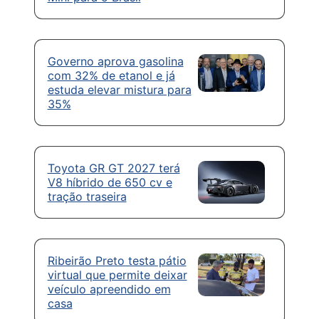
Governo aprova gasolina
com 32% de etanol e já
estuda elevar mistura para
35%
Toyota GR GT 2027 terá
V8 híbrido de 650 cv e
tração traseira
Ribeirão Preto testa pátio
virtual que permite deixar
veículo apreendido em
casa