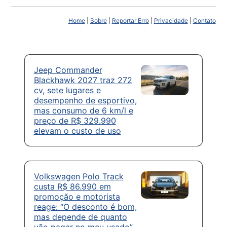
Home
|
Sobre
|
Reportar Erro
|
Privacidade
|
Contato
Jeep Commander
Blackhawk 2027 traz 272
cv, sete lugares e
desempenho de esportivo,
mas consumo de 6 km/l e
preço de R$ 329.990
elevam o custo de uso
Volkswagen Polo Track
custa R$ 86.990 em
promoção e motorista
reage: “O desconto é bom,
mas depende de quanto