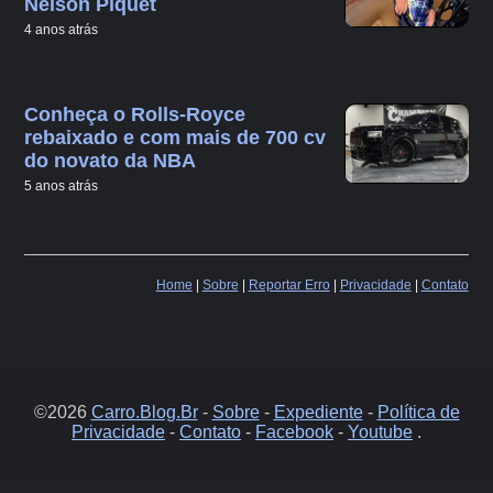
Nelson Piquet
4 anos atrás
Conheça o Rolls-Royce
rebaixado e com mais de 700 cv
do novato da NBA
5 anos atrás
Home
|
Sobre
|
Reportar Erro
|
Privacidade
|
Contato
©2026
Carro.Blog.Br
-
Sobre
-
Expediente
-
Política de
Privacidade
-
Contato
-
Facebook
-
Youtube
.