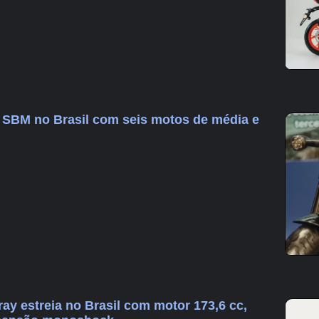
a SBM no Brasil com seis motos de média e
ay estreia no Brasil com motor 173,6 cc,