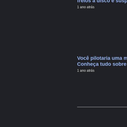
freios a disco e s
1 ano atrás
Você pilotaria uma 
Conheça tudo sobre 
1 ano atrás