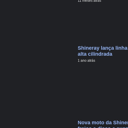
11 meses atrás
Shineray lança linh
alta cilindrada
1 ano atrás
Nova moto da Shiner