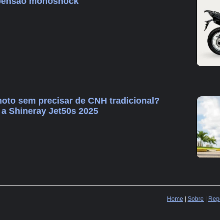
uspensão monoshock
moto sem precisar de CNH tradicional?
a Shineray Jet50s 2025
Home
|
Sobre
|
Repo