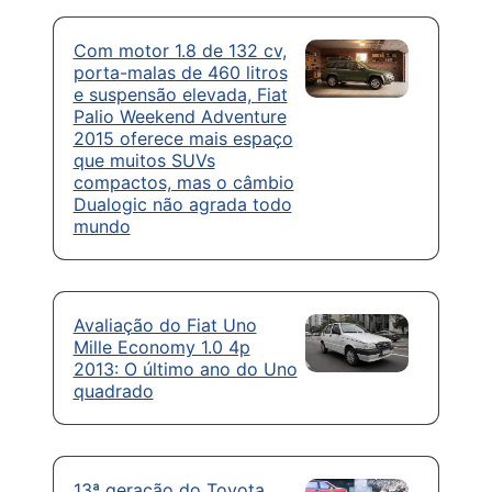
Com motor 1.8 de 132 cv,
porta-malas de 460 litros
e suspensão elevada, Fiat
Palio Weekend Adventure
2015 oferece mais espaço
que muitos SUVs
compactos, mas o câmbio
Dualogic não agrada todo
mundo
Avaliação do Fiat Uno
Mille Economy 1.0 4p
2013: O último ano do Uno
quadrado
13ª geração do Toyota