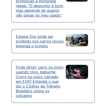
promoção e motorista
reage: “O desconto é bom,
mas depende de quanto
vão pagar no meu usado”
Estepe fino pode ser
proibido nos carros novos;
entenda o projeto
Pode dirigir carro ou moto
usando clog, babuche,
Crocs ou outro calçado
em EVA? Entenda o que
diz o Código de Trânsito
Brasileiro sobre os
calçados