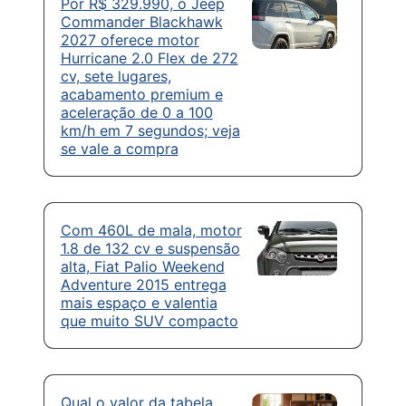
Por R$ 329.990, o Jeep
Commander Blackhawk
2027 oferece motor
Hurricane 2.0 Flex de 272
cv, sete lugares,
acabamento premium e
aceleração de 0 a 100
km/h em 7 segundos; veja
se vale a compra
Com 460L de mala, motor
1.8 de 132 cv e suspensão
alta, Fiat Palio Weekend
Adventure 2015 entrega
mais espaço e valentia
que muito SUV compacto
Qual o valor da tabela