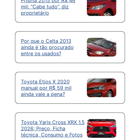
Prisma 2015 por R$ 46
mil: “Cabe tudo”, diz
proprietário
Por que o Celta 2013
ainda é tão procurado
entre os usados?
Toyota Etios X 2020
manual por R$ 59 mil
ainda vale a pena?
Toyota Yaris Cross XRX 1.5
2026: Preço, Ficha
técnica, Consumo e Fotos