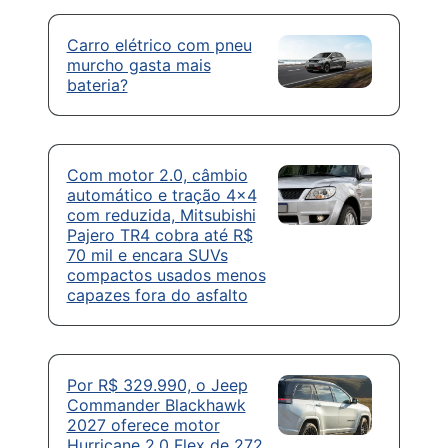
Carro elétrico com pneu
murcho gasta mais
bateria?
Com motor 2.0, câmbio
automático e tração 4×4
com reduzida, Mitsubishi
Pajero TR4 cobra até R$
70 mil e encara SUVs
compactos usados menos
capazes fora do asfalto
Por R$ 329.990, o Jeep
Commander Blackhawk
2027 oferece motor
Hurricane 2.0 Flex de 272