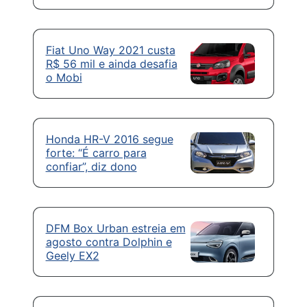
Fiat Uno Way 2021 custa
R$ 56 mil e ainda desafia
o Mobi
Honda HR-V 2016 segue
forte: “É carro para
confiar”, diz dono
DFM Box Urban estreia em
agosto contra Dolphin e
Geely EX2