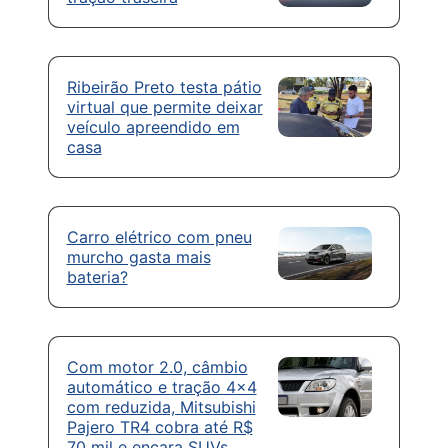
Ribeirão Preto testa pátio
virtual que permite deixar
veículo apreendido em
casa
Carro elétrico com pneu
murcho gasta mais
bateria?
Com motor 2.0, câmbio
automático e tração 4×4
com reduzida, Mitsubishi
Pajero TR4 cobra até R$
70 mil e encara SUVs