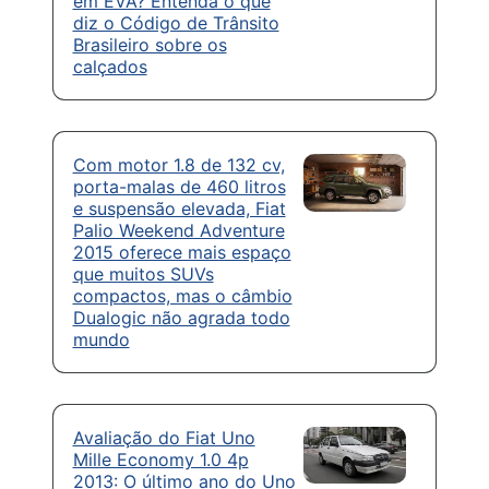
em EVA? Entenda o que
diz o Código de Trânsito
Brasileiro sobre os
calçados
Com motor 1.8 de 132 cv,
porta-malas de 460 litros
e suspensão elevada, Fiat
Palio Weekend Adventure
2015 oferece mais espaço
que muitos SUVs
compactos, mas o câmbio
Dualogic não agrada todo
mundo
Avaliação do Fiat Uno
Mille Economy 1.0 4p
2013: O último ano do Uno