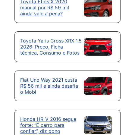
Toyota Etios X 2020
manual por R$ 59 mil
ainda vale a pena?
Toyota Yaris Cross XRX 1.5
2026: Preço, Ficha
técnica, Consumo e Fotos
Fiat Uno Way 2021 custa
R$ 56 mil e ainda desafia
o Mobi
Honda HR-V 2016 segue
forte: “É carro para
confiar”, diz dono