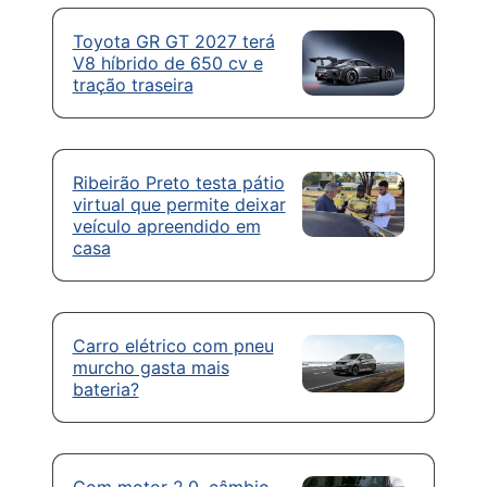
Toyota GR GT 2027 terá
V8 híbrido de 650 cv e
tração traseira
Ribeirão Preto testa pátio
virtual que permite deixar
veículo apreendido em
casa
Carro elétrico com pneu
murcho gasta mais
bateria?
Com motor 2.0, câmbio