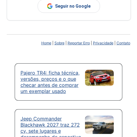
Seguir no Google
Home
|
Sobre
|
Reportar Erro
|
Privacidade
|
Contato
Pajero TR4: ficha técnica,
versões, preços e o que
checar antes de comprar
um exemplar usado
Jeep Commander
Blackhawk 2027 traz 272
cv, sete lugares e
desempenho de esportivo,