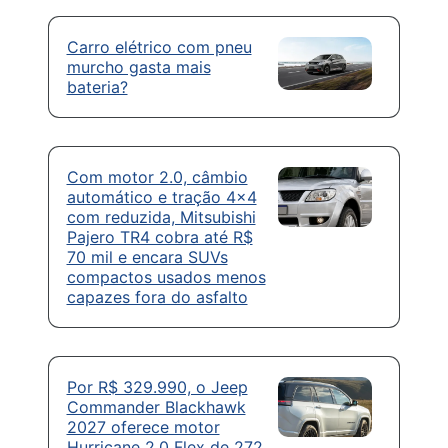
Carro elétrico com pneu
murcho gasta mais
bateria?
Com motor 2.0, câmbio
automático e tração 4×4
com reduzida, Mitsubishi
Pajero TR4 cobra até R$
70 mil e encara SUVs
compactos usados menos
capazes fora do asfalto
Por R$ 329.990, o Jeep
Commander Blackhawk
2027 oferece motor
Hurricane 2.0 Flex de 272