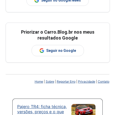
Seguir no Google News
Priorizar o Carro.Blog.br nos meus
resultados Google
Seguir no Google
Home
|
Sobre
|
Reportar Erro
|
Privacidade
|
Contato
Pajero TR4: ficha técnica,
versões, preços e o que