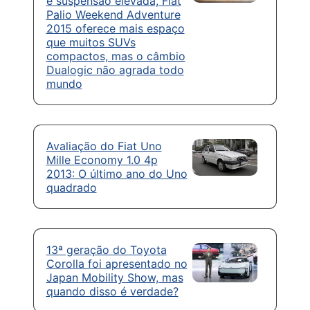
e suspensão elevada, Fiat
Palio Weekend Adventure
2015 oferece mais espaço
que muitos SUVs
compactos, mas o câmbio
Dualogic não agrada todo
mundo
Avaliação do Fiat Uno
Mille Economy 1.0 4p
2013: O último ano do Uno
quadrado
13ª geração do Toyota
Corolla foi apresentado no
Japan Mobility Show, mas
quando disso é verdade?