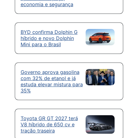
economia e segurança
BYD confirma Dolphin G
híbrido e novo Dolphin
Mini para o Brasil
Governo aprova gasolina
com 32% de etanol e já
estuda elevar mistura para
35%
Toyota GR GT 2027 terá
V8 híbrido de 650 cv e
tração traseira