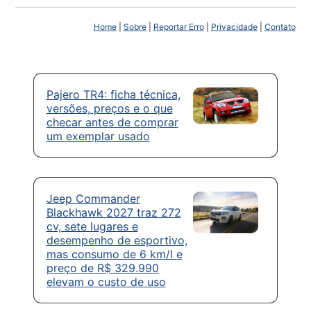
Home
|
Sobre
|
Reportar Erro
|
Privacidade
|
Contato
Pajero TR4: ficha técnica,
versões, preços e o que
checar antes de comprar
um exemplar usado
Jeep Commander
Blackhawk 2027 traz 272
cv, sete lugares e
desempenho de esportivo,
mas consumo de 6 km/l e
preço de R$ 329.990
elevam o custo de uso