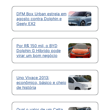
DFM Box Urban estreia em
agosto contra Dolphin e
Geely EX2
Por R$ 150 mil, o BYD
Dolphin G Híbrido pode
virar um bom negócio
Uno Vivace 2013:
econômico, básico e cheio
de história
Qual o valor de um Celta