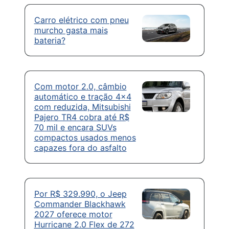
Carro elétrico com pneu
murcho gasta mais
bateria?
Com motor 2.0, câmbio
automático e tração 4×4
com reduzida, Mitsubishi
Pajero TR4 cobra até R$
70 mil e encara SUVs
compactos usados menos
capazes fora do asfalto
Por R$ 329.990, o Jeep
Commander Blackhawk
2027 oferece motor
Hurricane 2.0 Flex de 272