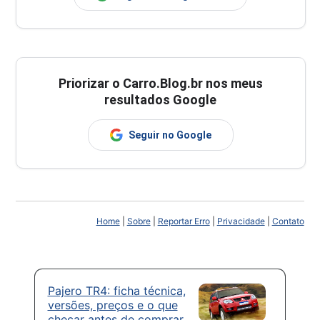
Priorizar o Carro.Blog.br nos meus
resultados Google
Seguir no Google
Home
|
Sobre
|
Reportar Erro
|
Privacidade
|
Contato
Pajero TR4: ficha técnica,
versões, preços e o que
checar antes de comprar