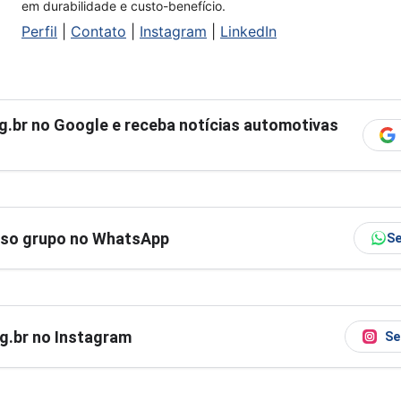
em durabilidade e custo-benefício.
Perfil
|
Contato
|
Instagram
|
LinkedIn
g.br
no Google e receba notícias automotivas
sso grupo no WhatsApp
Se
og.br no Instagram
Se