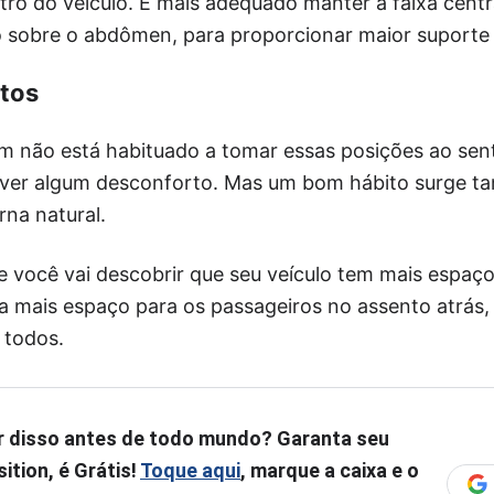
ro do veículo. É mais adequado manter a faixa centr
ão sobre o abdômen, para proporcionar maior suporte
itos
m não está habituado a tomar essas posições ao sen
aver algum desconforto. Mas um bom hábito surge t
na natural.
e você vai descobrir que seu veículo tem mais espaço
ia mais espaço para os passageiros no assento atrás,
 todos.
r disso antes de todo mundo? Garanta seu
ition, é Grátis!
Toque aqui
, marque a caixa e o