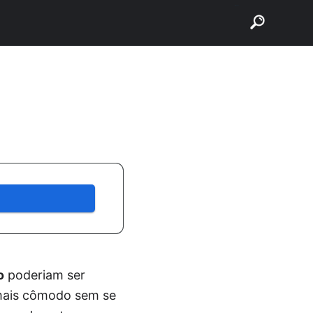
buscar
o
poderiam ser
 mais cômodo sem se