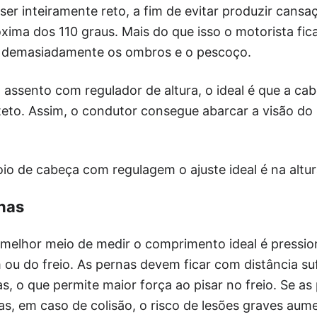
er inteiramente reto, a fim de evitar produzir cansaç
róxima dos 110 graus. Mais do que isso o motorista fi
o demasiadamente os ombros e o pescoço.
 assento com regulador de altura, o ideal é que a cab
eto. Assim, o condutor consegue abarcar a visão do 
poio de cabeça com regulagem o ajuste ideal é na altu
nas
melhor meio de medir o comprimento ideal é pressiona
u do freio. As pernas devem ficar com distância suf
, o que permite maior força ao pisar no freio. Se as
as, em caso de colisão, o risco de lesões graves aum