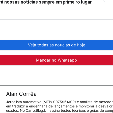
á nossas notícias sempre em primeiro lugar
Veja todas as notícias de hoje
Mandar no Whatsapp
Alan Corrêa
Jornalista automotivo (MTB: 0075964/SP) e analista de mercado.
em traduzir a engenharia de lançamentos e monitorar a desvalo
usados. No Carro.Blog.br, assina testes técnicos e guias de co