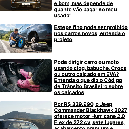
é bom, mas depende de
quanto vão pagar no meu
usado”
Estepe fino pode ser proibido
nos carros novos; entenda o
projeto
Pode dirigir carro ou moto
usando clog, babuche, Crocs
ou outro calçado em EVA?
Entenda o que diz o Código
de Trânsito Brasileiro sobre
os calçados
Por R$ 329.990, o Jeep
Commander Blackhawk 2027
oferece motor Hurricane 2.0
Flex de 272 cv, sete lugares,
acabamento premium e