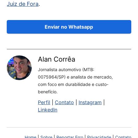
Juiz de Fora
.
Enviar no Whatsapp
Alan Corrêa
Jornalista automotivo (MTB:
0075964/SP) e analista de mercado,
com foco em durabilidade e custo-
benefício.
Perfil
|
Contato
|
Instagram
|
LinkedIn
Home
|
Sobre
|
Reportar Erro
|
Privacidade
|
Contato