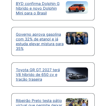
BYD confirma Dolphin G
híbrido e novo Dolphin
Mini para o Brasil
Governo aprova gasolina
com 32% de etanol e já
estuda elevar mistura para
35%
Toyota GR GT 2027 terá
V8 híbrido de 650 cv e
tração traseira
Ribeirão Preto testa pátio
virtual que permite deixar