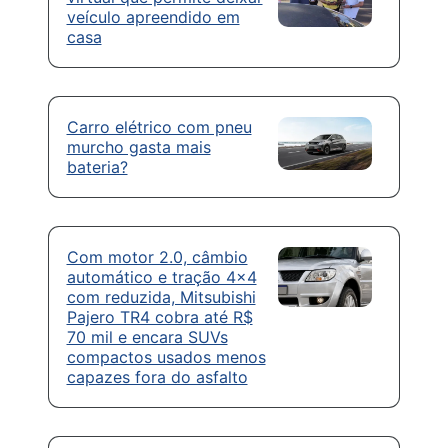
veículo apreendido em
casa
Carro elétrico com pneu
murcho gasta mais
bateria?
Com motor 2.0, câmbio
automático e tração 4×4
com reduzida, Mitsubishi
Pajero TR4 cobra até R$
70 mil e encara SUVs
compactos usados menos
capazes fora do asfalto