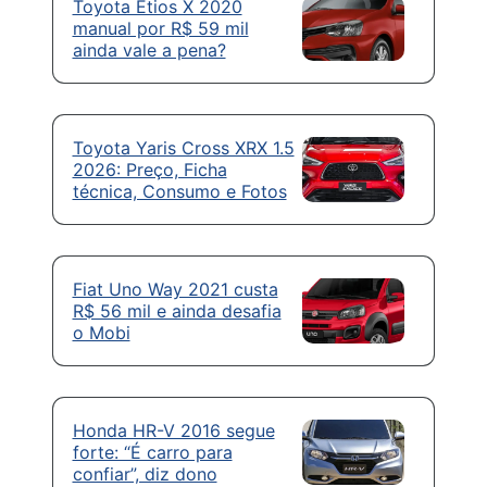
Toyota Etios X 2020
manual por R$ 59 mil
ainda vale a pena?
Toyota Yaris Cross XRX 1.5
2026: Preço, Ficha
técnica, Consumo e Fotos
Fiat Uno Way 2021 custa
R$ 56 mil e ainda desafia
o Mobi
Honda HR-V 2016 segue
forte: “É carro para
confiar”, diz dono