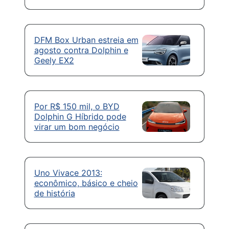
DFM Box Urban estreia em
agosto contra Dolphin e
Geely EX2
Por R$ 150 mil, o BYD
Dolphin G Híbrido pode
virar um bom negócio
Uno Vivace 2013:
econômico, básico e cheio
de história