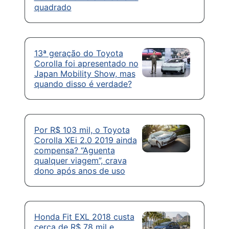
quadrado
13ª geração do Toyota
Corolla foi apresentado no
Japan Mobility Show, mas
quando disso é verdade?
Por R$ 103 mil, o Toyota
Corolla XEi 2.0 2019 ainda
compensa? “Aguenta
qualquer viagem”, crava
dono após anos de uso
Honda Fit EXL 2018 custa
cerca de R$ 78 mil e