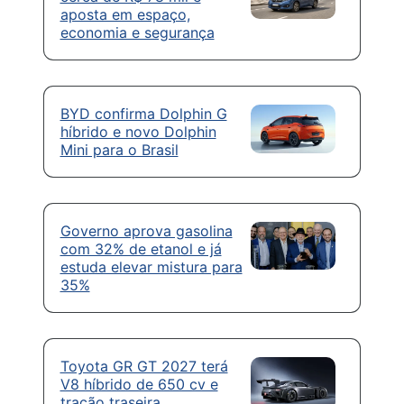
aposta em espaço,
economia e segurança
BYD confirma Dolphin G
híbrido e novo Dolphin
Mini para o Brasil
Governo aprova gasolina
com 32% de etanol e já
estuda elevar mistura para
35%
Toyota GR GT 2027 terá
V8 híbrido de 650 cv e
tração traseira