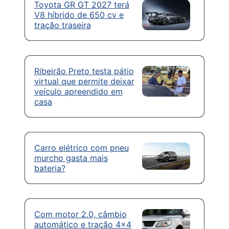
Toyota GR GT 2027 terá
V8 híbrido de 650 cv e
tração traseira
Ribeirão Preto testa pátio
virtual que permite deixar
veículo apreendido em
casa
Carro elétrico com pneu
murcho gasta mais
bateria?
Com motor 2.0, câmbio
automático e tração 4×4