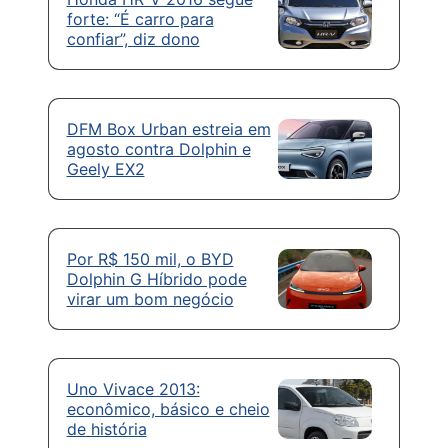
forte: “É carro para
confiar”, diz dono
DFM Box Urban estreia em
agosto contra Dolphin e
Geely EX2
Por R$ 150 mil, o BYD
Dolphin G Híbrido pode
virar um bom negócio
Uno Vivace 2013:
econômico, básico e cheio
de história